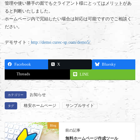
管理や使い勝手の面でもクライアント様にとってはメリットがあ
ると判断いたしました。
ホームページ内で完結したい場合は対応は可能ですのでご相談く
ださい。
デモサイト：
http://demo.curec-sp.com/demo5/
Facebook
X
Bluesky
Threads
LINE
お知らせ
カテゴリー
格安ホームページ
サンプルサイト
タグ
Blog
前の記事
無料ホームページ作成ツール